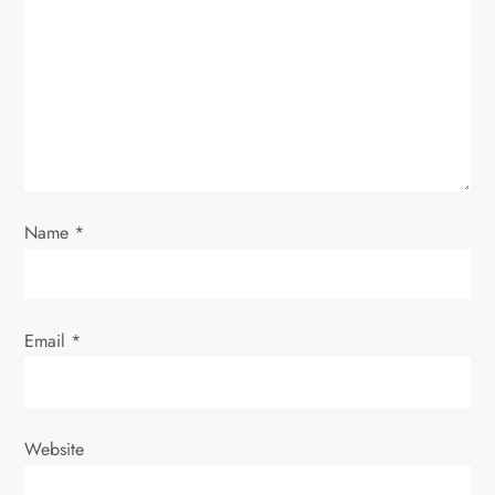
a
t
i
o
Name
*
n
Email
*
Website