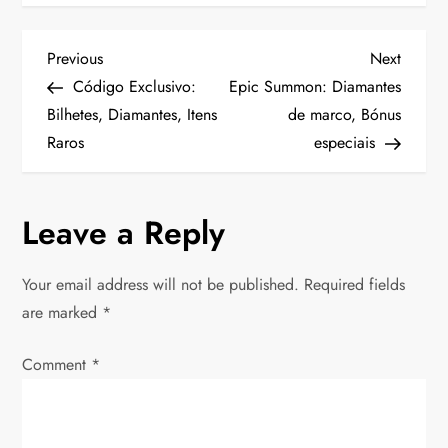
P
Previous
Next
Previous
Next
Post
Post
Código Exclusivo:
Epic Summon: Diamantes
o
Bilhetes, Diamantes, Itens
de marco, Bónus
Raros
especiais
s
t
Leave a Reply
n
Your email address will not be published.
Required fields
a
are marked
*
v
Comment
*
i
g