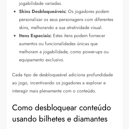
jogabilidade variadas.
Skins Desbloqueáveis:
Os jogadores podem
personalizar os seus personagens com diferentes
skins, melhorando a sua atratividade visual.
Itens Especiais:
Estes itens podem fornecer
aumentos ou funcionalidades únicas que
melhoram a jogabilidade, como power-ups ou
equipamento exclusivo.
Cada tipo de desbloqueável adiciona profundidade
ao jogo, incentivando os jogadores a explorar e
interagir mais plenamente com o conteúdo.
Como desbloquear conteúdo
usando bilhetes e diamantes