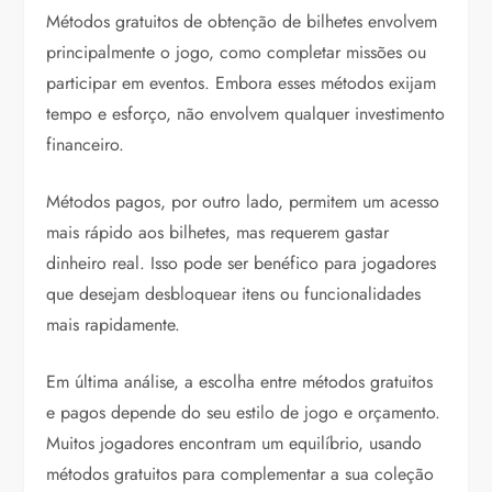
Métodos gratuitos de obtenção de bilhetes envolvem
principalmente o jogo, como completar missões ou
participar em eventos. Embora esses métodos exijam
tempo e esforço, não envolvem qualquer investimento
financeiro.
Métodos pagos, por outro lado, permitem um acesso
mais rápido aos bilhetes, mas requerem gastar
dinheiro real. Isso pode ser benéfico para jogadores
que desejam desbloquear itens ou funcionalidades
mais rapidamente.
Em última análise, a escolha entre métodos gratuitos
e pagos depende do seu estilo de jogo e orçamento.
Muitos jogadores encontram um equilíbrio, usando
métodos gratuitos para complementar a sua coleção