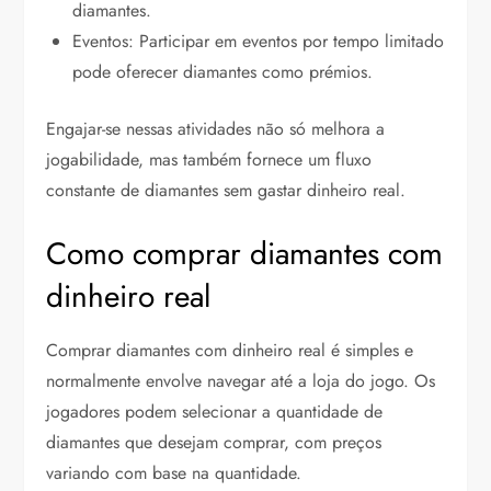
diamantes.
Eventos: Participar em eventos por tempo limitado
pode oferecer diamantes como prémios.
Engajar-se nessas atividades não só melhora a
jogabilidade, mas também fornece um fluxo
constante de diamantes sem gastar dinheiro real.
Como comprar diamantes com
dinheiro real
Comprar diamantes com dinheiro real é simples e
normalmente envolve navegar até a loja do jogo. Os
jogadores podem selecionar a quantidade de
diamantes que desejam comprar, com preços
variando com base na quantidade.