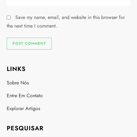
Save my name, email, and website in this browser for
the next time I comment.
LINKS
Sobre Nós
Entre Em Contato
Explorar Artigos
PESQUISAR