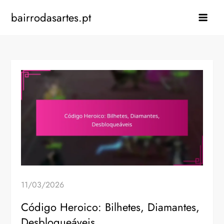
Skip
bairrodasartes.pt
to
content
11/03/2026
Código Heroico: Bilhetes, Diamantes,
Desbloqueáveis