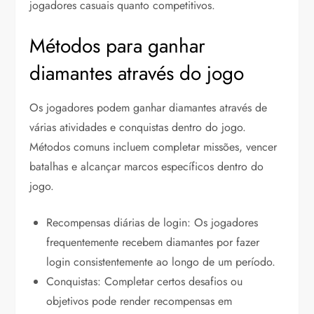
jogadores casuais quanto competitivos.
Métodos para ganhar
diamantes através do jogo
Os jogadores podem ganhar diamantes através de
várias atividades e conquistas dentro do jogo.
Métodos comuns incluem completar missões, vencer
batalhas e alcançar marcos específicos dentro do
jogo.
Recompensas diárias de login: Os jogadores
frequentemente recebem diamantes por fazer
login consistentemente ao longo de um período.
Conquistas: Completar certos desafios ou
objetivos pode render recompensas em