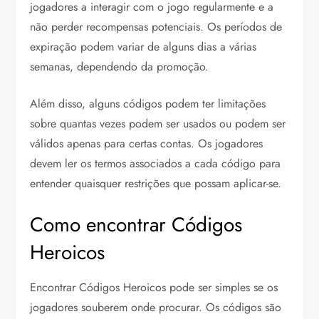
jogadores a interagir com o jogo regularmente e a
não perder recompensas potenciais. Os períodos de
expiração podem variar de alguns dias a várias
semanas, dependendo da promoção.
Além disso, alguns códigos podem ter limitações
sobre quantas vezes podem ser usados ou podem ser
válidos apenas para certas contas. Os jogadores
devem ler os termos associados a cada código para
entender quaisquer restrições que possam aplicar-se.
Como encontrar Códigos
Heroicos
Encontrar Códigos Heroicos pode ser simples se os
jogadores souberem onde procurar. Os códigos são