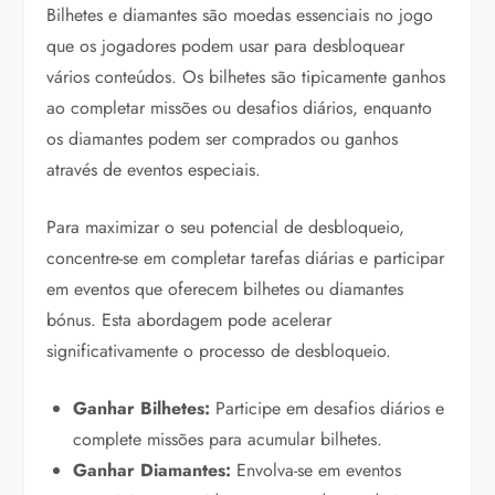
Bilhetes e diamantes são moedas essenciais no jogo
que os jogadores podem usar para desbloquear
vários conteúdos. Os bilhetes são tipicamente ganhos
ao completar missões ou desafios diários, enquanto
os diamantes podem ser comprados ou ganhos
através de eventos especiais.
Para maximizar o seu potencial de desbloqueio,
concentre-se em completar tarefas diárias e participar
em eventos que oferecem bilhetes ou diamantes
bónus. Esta abordagem pode acelerar
significativamente o processo de desbloqueio.
Ganhar Bilhetes:
Participe em desafios diários e
complete missões para acumular bilhetes.
Ganhar Diamantes:
Envolva-se em eventos