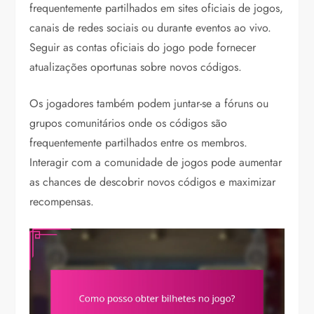
frequentemente partilhados em sites oficiais de jogos,
canais de redes sociais ou durante eventos ao vivo.
Seguir as contas oficiais do jogo pode fornecer
atualizações oportunas sobre novos códigos.
Os jogadores também podem juntar-se a fóruns ou
grupos comunitários onde os códigos são
frequentemente partilhados entre os membros.
Interagir com a comunidade de jogos pode aumentar
as chances de descobrir novos códigos e maximizar
recompensas.