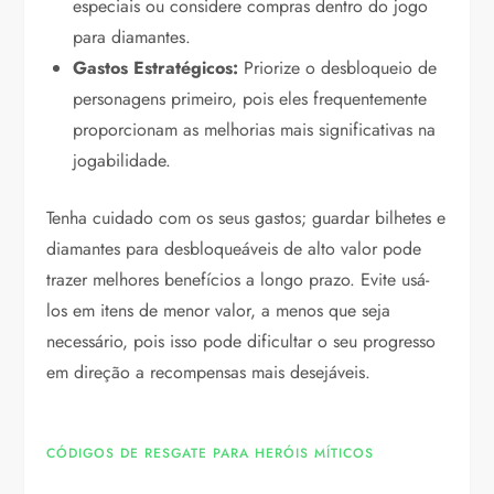
especiais ou considere compras dentro do jogo
para diamantes.
Gastos Estratégicos:
Priorize o desbloqueio de
personagens primeiro, pois eles frequentemente
proporcionam as melhorias mais significativas na
jogabilidade.
Tenha cuidado com os seus gastos; guardar bilhetes e
diamantes para desbloqueáveis de alto valor pode
trazer melhores benefícios a longo prazo. Evite usá-
los em itens de menor valor, a menos que seja
necessário, pois isso pode dificultar o seu progresso
em direção a recompensas mais desejáveis.
CÓDIGOS DE RESGATE PARA HERÓIS MÍTICOS